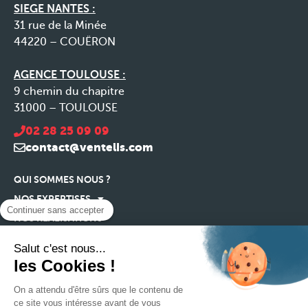
SIEGE NANTES :
31 rue de la Minée
44220 – COUËRON
AGENCE TOULOUSE :
9 chemin du chapitre
31000 – TOULOUSE
02 28 25 09 09
contact@ventelis.com
QUI SOMMES NOUS ?
NOS EXPERTISES
Continuer sans accepter
NOS RÉALISATIONS
NOS ACTUALITÉS
Salut c'est nous...
RECRUTEMENT
les Cookies !
CONTACT
On a attendu d'être sûrs que le contenu de
ce site vous intéresse avant de vous