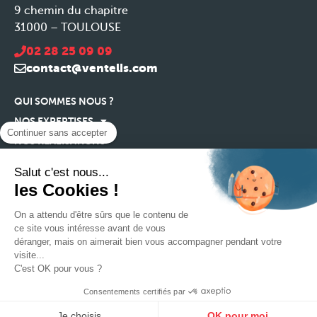
9 chemin du chapitre
31000 – TOULOUSE
02 28 25 09 09
contact@ventelis.com
QUI SOMMES NOUS ?
NOS EXPERTISES
Continuer sans accepter
NOS RÉALISATIONS
NOS ACTUALITÉS
Salut c'est nous...
RECRUTEMENT
les Cookies !
CONTACT
On a attendu d'être sûrs que le contenu de
ce site vous intéresse avant de vous
Mentions légales
déranger, mais on aimerait bien vous accompagner pendant votre
visite...
Plan du site
C'est OK pour vous ?
Consentements certifiés par
Je choisis
OK pour moi