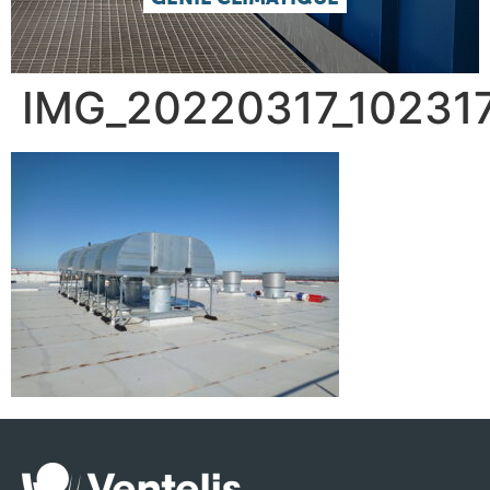
IMG_20220317_10231