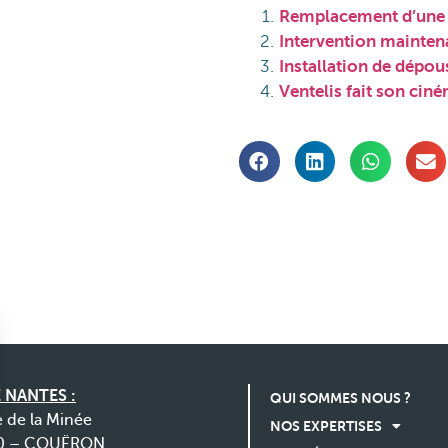
Remplacement d’une 
Intervention mainte
Installation de dépou
Ventelis fait son cin
 NANTES :
QUI SOMMES NOUS ?
e de la Minée
NOS EXPERTISES
0 – COUËRON