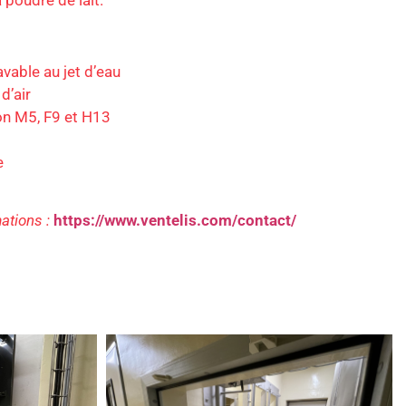
a poudre de lait.
avable au jet d’eau
d’air
ion M5, F9 et H13
e
ations :
https://www.ventelis.com/contact/