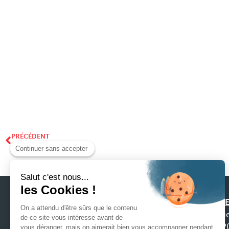
PRÉCÉDENT
Installation clé en main
Continuer sans accepter
Salut c'est nous...
les Cookies !
SIEGE
On a attendu d'être sûrs que le contenu
31 ru
de ce site vous intéresse avant de
4422
vous déranger, mais on aimerait bien vous accompagner pendant