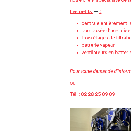
notre client spécialiste de l
Les petits
:
centrale entièrement l
composée d’une prise 
trois étages de filtrat
batterie vapeur
ventilateurs en batteri
Pour toute demande d’inform
ou
Tél. :
02 28 25 09 09