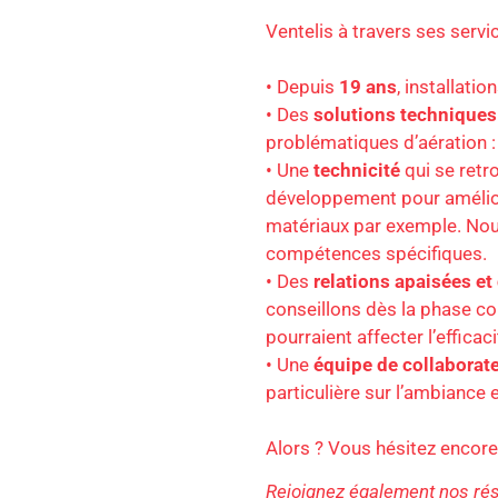
Ventelis à travers ses servic
• Depuis
19 ans
, installati
• Des
solutions techniques
problématiques d’aération : 
• Une
technicité
qui se retr
développement pour amélior
matériaux par exemple. Nou
compétences spécifiques.
• Des
relations apaisées et
conseillons dès la phase com
pourraient affecter l’efficac
• Une
équipe de collaborate
particulière sur l’ambiance e
Alors ? Vous hésitez encore
Rejoignez également nos rése