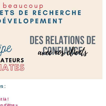
s :
 là !
on d’être »