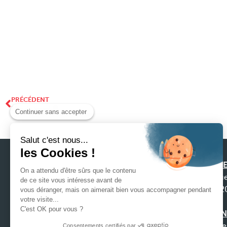
PRÉCÉDENT
Fête du travail
Continuer sans accepter
Salut c'est nous...
les Cookies !
SIEGE
On a attendu d'être sûrs que le contenu
31 ru
de ce site vous intéresse avant de
4422
vous déranger, mais on aimerait bien vous accompagner pendant
Notre préoccupation première est la
votre visite...
C'est OK pour vous ?
satisfaction de nos clients afin que nous
AGEN
puissions construire une relation durable, ce
9 che
Consentements certifiés par