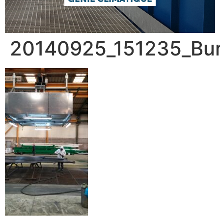
20140925_151235_Bu