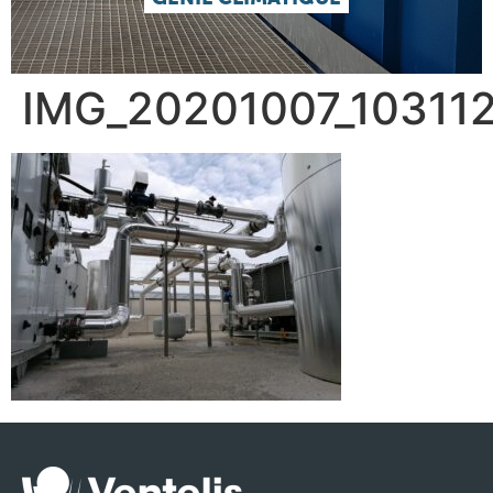
IMG_20201007_10311