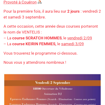
Provoté à Couëron
Pour la première fois, il aura lieu sur
2 jours
: vendredi 2
et samedi 3 septembre.
A cette occasion, cette année deux courses porteront
le nom de VENTELIS :
– La
course SCRATCH HOMMES
, le
vendredi 2/09
– La
course KEIRIN FEMMES,
le
samedi 3/09
Vous trouverez le programme ci-dessous.
Nous vous y attendrons nombreux !