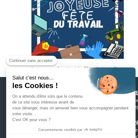
Continuer sans accepter
Image représentant la fête du travail
Salut c'est nous...
les Cookies !
SIEGE
On a attendu d'être sûrs que le contenu
31 ru
de ce site vous intéresse avant de
4422
vous déranger, mais on aimerait bien vous accompagner pendant
Notre préoccupation première est la
votre visite...
C'est OK pour vous ?
satisfaction de nos clients afin que nous
AGEN
puissions construire une relation durable, ce
9 che
Consentements certifiés par
qui exige de nous, écoute, anticipation et
3100