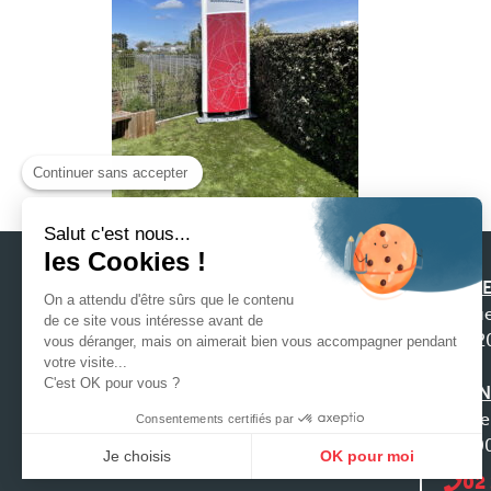
Continuer sans accepter
Salut c'est nous...
les Cookies !
SIEGE
On a attendu d'être sûrs que le contenu
31 ru
de ce site vous intéresse avant de
4422
vous déranger, mais on aimerait bien vous accompagner pendant
Notre préoccupation première est la
votre visite...
C'est OK pour vous ?
satisfaction de nos clients afin que nous
AGEN
puissions construire une relation durable, ce
9 che
Consentements certifiés par
qui exige de nous, écoute, anticipation et
3100
Je choisis
OK pour moi
réactivité face à vos demandes.
02