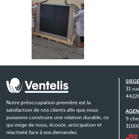
Continuer sans accepter
Salut c'est nous...
les Cookies !
SIEGE
On a attendu d'être sûrs que le contenu
31 ru
de ce site vous intéresse avant de
4422
vous déranger, mais on aimerait bien vous accompagner pendant
Notre préoccupation première est la
votre visite...
C'est OK pour vous ?
satisfaction de nos clients afin que nous
AGEN
puissions construire une relation durable, ce
9 che
Consentements certifiés par
qui exige de nous, écoute, anticipation et
3100
Je choisis
OK pour moi
réactivité face à vos demandes.
02