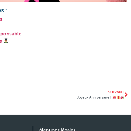
s :
is
sponsable
is
SUIVANT
Joyeux Anniversaire !
Mentions légales