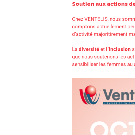
𝗦𝗼𝘂𝘁𝗶𝗲𝗻 𝗮𝘂𝘅 𝗮𝗰𝘁𝗶𝗼𝗻𝘀 
Chez VENTELIS, nous somm
comptons actuellement peu 
d’activité majoritirement ma
La
diversité
et
l’inclusion
s
que nous soutenons les ac
sensibiliser les femmes au 