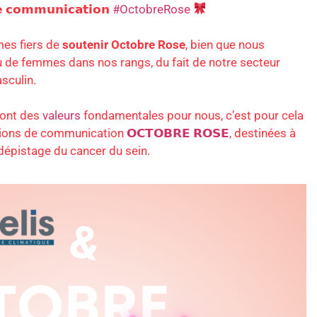
𝗲 𝗰𝗼𝗺𝗺𝘂𝗻𝗶𝗰𝗮𝘁𝗶𝗼𝗻
#OctobreRose
es fiers de
soutenir Octobre Rose
, bien que nous
de femmes dans nos rangs, du fait de notre secteur
sculin.
ont des
valeurs
fondamentales pour nous, c’est pour cela
tions de communication
𝗢𝗖𝗧𝗢𝗕𝗥𝗘 𝗥𝗢𝗦𝗘
, destinées à
dépistage du cancer du sein.