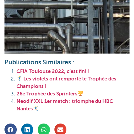
Publications Similaires :
CFIA Toulouse 2022, c’est fini !
Les violets ont remporté le Trophée des
Champions !
26e Trophée des Sprinters
Neodif XXL 1er match : triomphe du HBC
Nantes