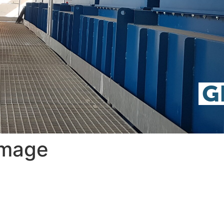
G
image