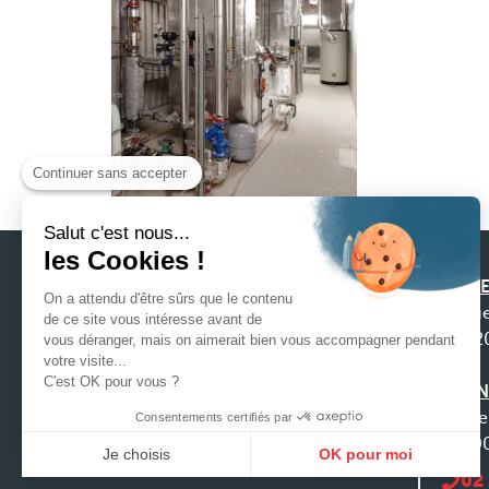
Continuer sans accepter
Salut c'est nous...
les Cookies !
SIEGE
On a attendu d'être sûrs que le contenu
31 ru
de ce site vous intéresse avant de
4422
vous déranger, mais on aimerait bien vous accompagner pendant
Notre préoccupation première est la
votre visite...
C'est OK pour vous ?
satisfaction de nos clients afin que nous
AGEN
puissions construire une relation durable, ce
9 che
Consentements certifiés par
qui exige de nous, écoute, anticipation et
3100
Je choisis
OK pour moi
réactivité face à vos demandes.
02