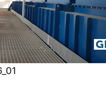
G
_01