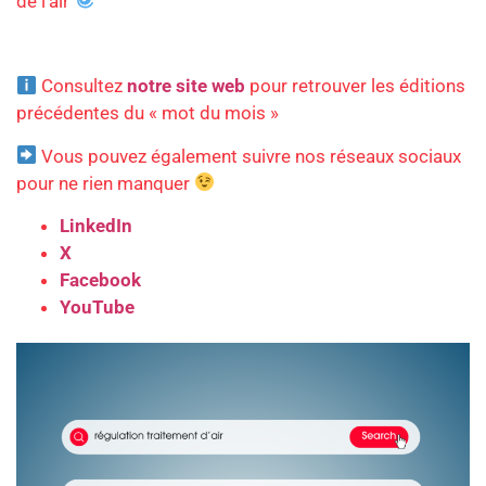
de l’air
Consultez
notre site web
pour retrouver les éditions
précédentes du « mot du mois »
Vous pouvez également suivre nos réseaux sociaux
pour ne rien manquer
LinkedIn
X
Facebook
YouTube