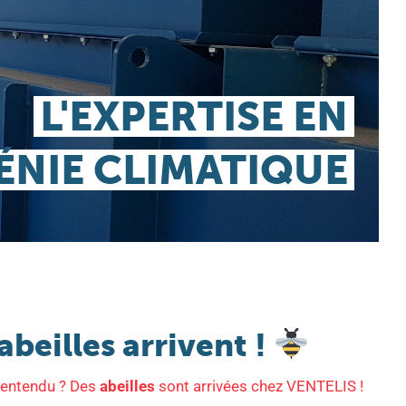
beilles arrivent !
entendu ? Des
abeilles
sont arrivées chez VENTELIS !