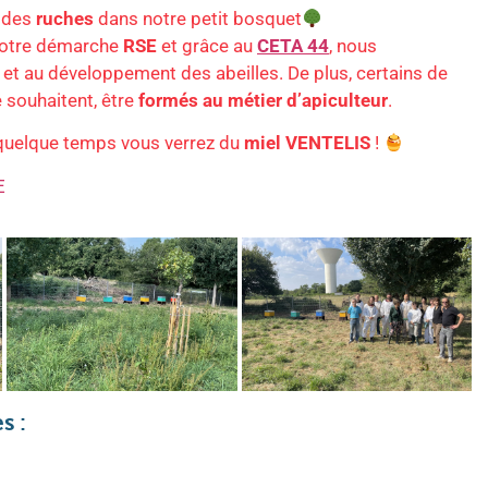
t des
ruches
dans notre petit bosquet
 notre démarche
RSE
et grâce au
CETA 44
, nous
 et au développement des abeilles. De plus, certains de
e souhaitent, être
formés au métier d’apiculteur
.
 quelque temps vous verrez du
miel VENTELIS
!
E
s :