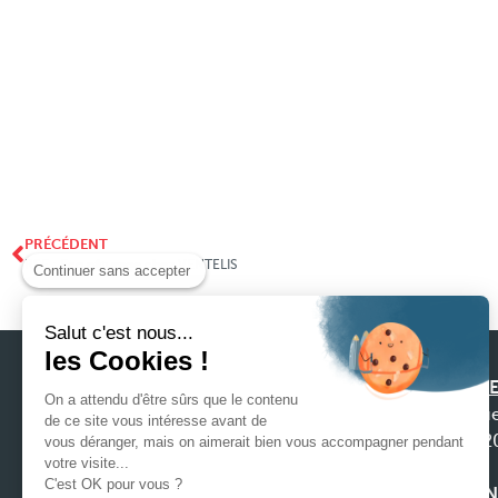
PRÉCÉDENT
RSE : Eco pâturage chez VENTELIS
Continuer sans accepter
Salut c'est nous...
les Cookies !
SIEGE
On a attendu d'être sûrs que le contenu
31 ru
de ce site vous intéresse avant de
4422
vous déranger, mais on aimerait bien vous accompagner pendant
Notre préoccupation première est la
votre visite...
C'est OK pour vous ?
satisfaction de nos clients afin que nous
AGEN