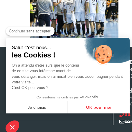
Continuer sans accepter
Salut c'est nous...
les Cookies !
SIEGE
On a attendu d'être sûrs que le contenu
31 ru
de ce site vous intéresse avant de
4422
vous déranger, mais on aimerait bien vous accompagner pendant
Notre préoccupation première est la
votre visite...
C'est OK pour vous ?
satisfaction de nos clients afin que nous
AGEN
puissions construire une relation durable, ce
9 che
Consentements certifiés par
qui exige de nous, écoute, anticipation et
3100
Je choisis
OK pour moi
réactivité face à vos demandes.
02
Plateforme de Gestion du Consentement : Personnalisez vo
Axeptio consent
co
Notre plateforme vous permet d'adapter et de gérer vos param