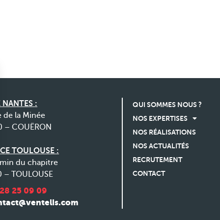
 NANTES :
QUI SOMMES NOUS ?
e de la Minée
NOS EXPERTISES
0 – COUËRON
NOS RÉALISATIONS
NOS ACTUALITÉS
CE TOULOUSE :
RECRUTEMENT
min du chapitre
CONTACT
0 – TOULOUSE
 28 25 09 09
s Options
ntact@ventelis.com
ètres de confidentialité, en garantissant la conformité avec le